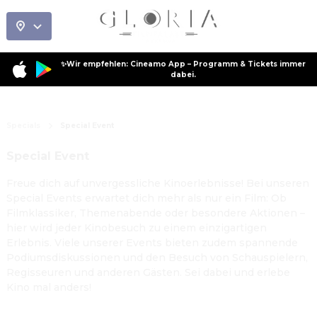
✨Wir empfehlen: Cineamo App – Programm & Tickets immer
dabei.
Specials
Special Event
Special Event
Freue dich auf unvergessliche Kinoerlebnisse! Bei unseren
Special Events erwartet dich mehr als nur ein Film: Ob
Filmklassiker, Themenabende oder besondere Aktionen –
hier wird jeder Kinobesuch zu einem einzigartigen
Erlebnis. Viele unserer Events bieten zudem spannende
Podiumsdiskussionen und den Besuch von Schauspielern,
Regisseuren und anderen Gästen. Sei dabei und erlebe
Kino mal anders!